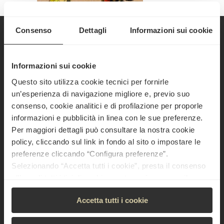
Consenso
Dettagli
Informazioni sui cookie
Informazioni sui cookie
CHI SIAMO
Questo sito utilizza cookie tecnici per fornirle
un’esperienza di navigazione migliore e, previo suo
consenso, cookie analitici e di profilazione per proporle
Pollo e Friends Retail Srl
informazioni e pubblicità in linea con le sue preferenze.
VIA CORIANO 58 GROSRIMINI - C.D.E.
Per maggiori dettagli può consultare la nostra cookie
47924 RIMINI (RN)
policy, cliccando sul link in fondo al sito o impostare le
preferenze cliccando “Configura preferenze”.
Partita IVA / C.F.: 04318340405
Selezionando “Accetta tutti i cookie”, presta il consenso
REA: RN-401508 | Ufficio del Registro: Rimini
all’uso di tutti i tipi di cookie mentre può revocare il
consenso cliccando su “Usa solo cookie necessari” e
Capitale sociale: € 50.000,00 i.v.
Accetta tutti i cookie
saranno attivati i soli cookie tecnici necessari al corretto
EMail:
info@polloefriends.it
funzionamento del sito.
PEC:
polloefriendsretailsrl@legalmail.it