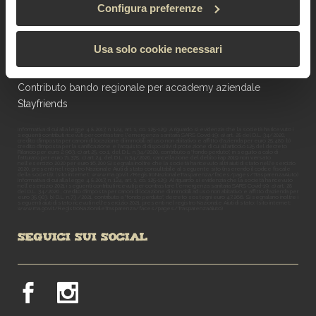
Tel. amministrazione: +39 0541 781552
Configura preferenze
Privacy & Cookie Policy
-
Rivedi le impostazioni dei cookie
-
Usa solo cookie necessari
Informativa whistleblowing
Contributo bando regionale per accademy aziendale
Stayfriends
Informativa di cui alla legge 4.8.2017, n. 124, art. 1, co. 125-129: A riguardo si evidenzia che la società ha ricevuto i
seguenti contributi ricevuti per contrastare l'emergenza sanitaria SARS Covid-19: a) art. 28 del D.L. 34/2020,
credito d'imposta per canoni di locazione di immobili ad uso non abitativo e affitto d'azienda per euro 25.480. b)
credito d'imposta per la sanificazione e l'acquisto di dispositivi di protezione di cui all'articolo 125 del decreto
Rilancio per euro 2.963. c) art.25, co.1, del D.L. n.34/2020, contributo a "fondo perduto", in seguito a calo di
fatturato per euro 71.375. c) art.24, del D.L. n.34/2020, cancellazione del debito irap 2019 non versato
nell'esercizio 2020 per euro 16.200 Si segnala inoltre che la società ha ricevuto altri aiuti di stato nell'esercizio
2020, presenti nel registro Nazionale Aiuti di stato consultabile al seguente sito (inserendo il codice fiscale
della società): (sito internet: www.rna.gov.it /RegistroNazionaleTrasparenza/faces/pages/TrasparenzaAiuto)
Informativa di cui alla legge 4.8.2017, n. 124, art. 1, co. 125-129: Al riguardo si evidenzia che la società ha ricevuto
nell’esercizio 2021 i seguenti contributi ricevuti per contrastare l'emergenza sanitaria SARS Covid-19: a) art. 28
del D.L. 34/2020 , credito d'imposta per canoni di locazione di immobili ad uso non abitativo e affitto d'azienda per
euro 35.903. b) D.L. n.73 /2021, contributo a "fondo perduto", decreto sostegni euro 47.266. Si segnalano inoltre i
seguenti aiuti di stato ricevuti nell'esercizio 2021, presenti nel registro Nazionale Aiuti di stato: (sito internet:
www.rna.gov.it/RegistroNazionaleTrasparenza/faces/pages/TrasparenzaAiuto)
SEGUICI SUI SOCIAL